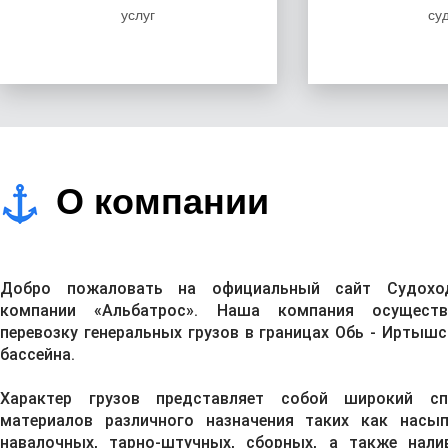
Перевозка по Оби
Северный завоз ДТ
услуг
су
Доставка ДТ водным транспортом по Оби
Перевозка баржами по реке обь Иртыш
Доставка Диз Топлива по оби по Иртышу
О компании
Добро пожаловать на официальный сайт Судохо
компании «Альбатрос». Наша компания осуществ
перевозку генеральных грузов в границах Обь - Иртыш
бассейна.
Характер грузов представляет собой широкий сп
материалов различного назначения таких как насып
навалочных, тарно-штучных, сборных, а также нали