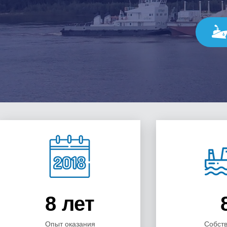
перевозка щебня водным транспортом
перевозки водным транспортом
перевозки наливных и насыпных грузов
перевозки насыпных и навалочных грузов
работа в судоходной компании сургут
речные судоходные компании сургут
сайт водный транспорт в сургуте
сайт компании ооо ск альбатрос
сайты судоходных компаний сургут
ск альбатрос
ск альбатрос компания в сургуте
список судоходных компаний
способы перевозки строительных грузов
стоимость перевозки водным транспортом
суда для перевозки генеральных грузов
суда для перевозки навалочных грузов
суда для перевозки нефти
суда водного транспорта
суда для перевозки насыпных грузов
суда для перевозки оборудования
суда для перевозки тарно-штучных грузов
суда для перевозки техники
судно для перевозки
судно для перевозки генеральных грузов
судно для перевозки грузов
судно для перевозки нефти
судно для перевозки транспорта
Судоходная компания Альбатрос
судоходная компания официальный сайт сургут
судоходные компании
судоходные компании вакансии
судоходные компании России
тарифы на перевозку водным транспортом
технологии перевозки тарно-штучных грузов
услуги перевозки водным транспортом
8 лет
флот судоходной компании Альбатрос сургут
Перевозка ДТ водным транспортом
Перевозка дизельного топлива
Перевозка бензина водным транспортом
Перевозка водным транспортом
Опыт оказания
Собст