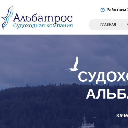
адреса судоходных компаний в Сургуте
вакансия плавсостав
водные перевозки нефтепродуктов
Работаем 
водный транспорт
генеральный груз
генеральный груз на судах
груз водным транспортом
доставка генеральных грузов
ГЛАВНАЯ
лицензия на перевозки водным транспортом
мазут перевозка
перевозка нефтепродуктов
ооо ск альбатрос
ооо ск альбатрос сургут
ооо судоходная компания
ооо судоходная компания сайт
сайт компании ООО СК Альбатрос
номер телефона судоходной компании в Сургуте
организация перевозки нефтепродуктов в Сургуте
организация перевозки строительных грузов
организация перевозок на водном транспорте
организация перевозок тарно-штучных грузов
особенности перевозки тарно-штучных грузов
СУДОХ
официальный сайт водного транспорта в Сургуте
перевозка генеральных грузов сургут
перевозка грузов внутренним водным транспортом
перевозка грузов водным транспортом
перевозка грузов водными видами транспорта
перевозка гсм
АЛЬБ
перевозка леса судами
перевозка насыпных грузов
перевозка нефтепродуктов
перевозка нефтепродуктов вакансии
перевозка нефтепродуктов водным транспортом
перевозка нефтепродуктов нефть
перевозка нефтепродуктов судами
перевозка речными судами
Каче
перевозка строительных грузов
перевозка строительных грузов цены
перевозка тарно-штучных грузов
перевозка топливо
перевозка угля судами